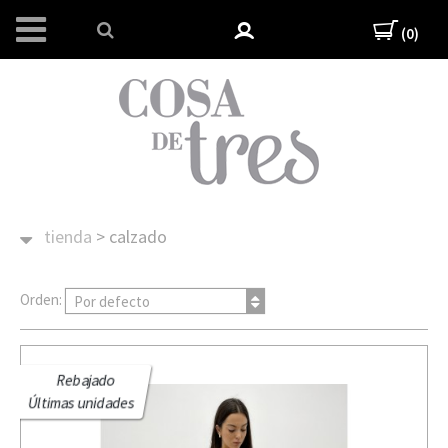
(0)
tienda
>
calzado
Orden:
Por defecto
Rebajado
Últimas unidades