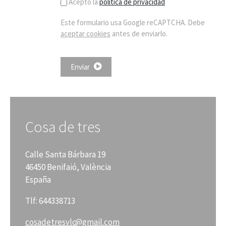
Acepto la
política de privacidad
Este formulario usa Google reCAPTCHA. Debe
aceptar cookies
antes de enviarlo.
Enviar
Cosa de tres
Calle Santa Bárbara 19
46450 Benifaió, València
España
Tlf: 644338713
cosadetresvlc
@gmail.com