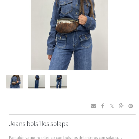
Jeans bolsillos solapa
Pantalón vaquero elástico con bolsillos delanteros con solapa…