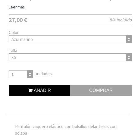
Leer más
27,00 €
IVA Incluido
Color
Azul marino
Talla
XS
unidades
1
AÑADIR
COMPRAR
Pantalón vaquero elástico con bolsillos delanteros con
solapa