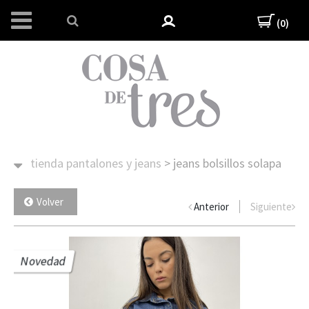
(0)
tienda
pantalones y jeans
>
jeans bolsillos solapa
Volver
Anterior
Siguiente
Novedad