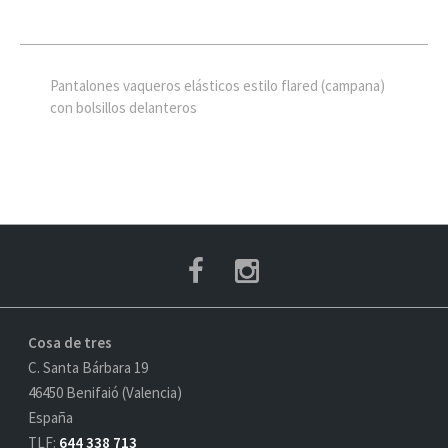
Pantalones vaqueros elásticos estilo flared (campana)
con bolsillos delanteros
Cosa de tres
C. Santa Bárbara 19
46450 Benifaió (Valencia)
España
TLF:
644 338 713