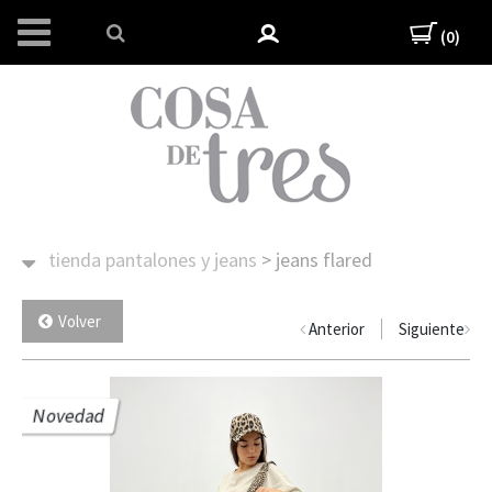
(0)
tienda
pantalones y jeans
>
jeans flared
Volver
Anterior
Siguiente
Novedad