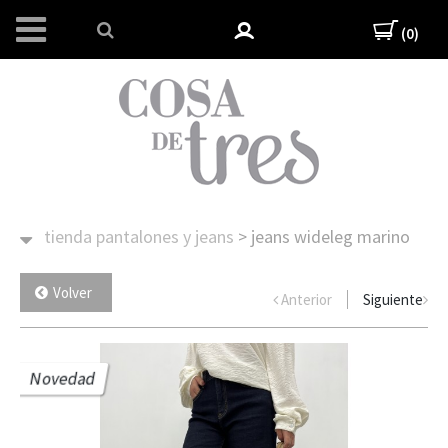
(0)
tienda
pantalones y jeans
>
jeans wideleg marino
Volver
Anterior
Siguiente
Novedad