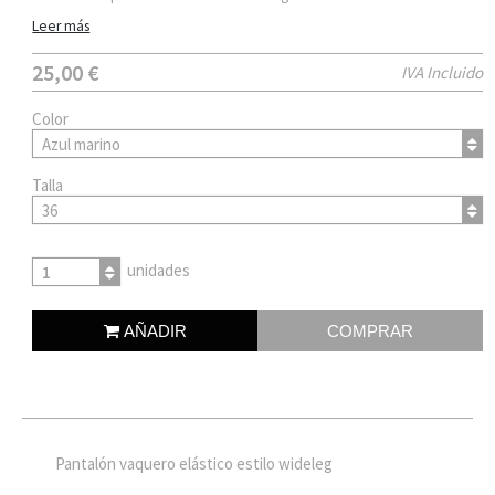
Leer más
25,00 €
IVA Incluido
Color
Azul marino
Talla
36
unidades
1
AÑADIR
COMPRAR
Pantalón vaquero elástico estilo wideleg