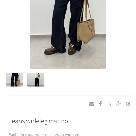
Jeans wideleg marino
Pantalón vaquero elástico estilo wideleg…